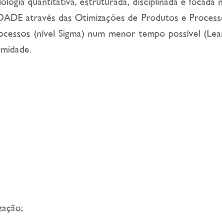
ogia quantitativa, estruturada, disciplinada e focada
DE através das Otimizações de Produtos e Processo
processos (nível Sigma) num menor tempo possível (L
rmidade.
zação;