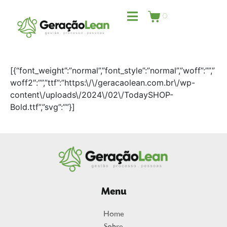
0
[{“font_weight”:”normal”,”font_style”:”normal”,”woff”:””,”
woff2″:””,”ttf”:”https:\/\/geracaolean.com.br\/wp-
content\/uploads\/2024\/02\/TodaySHOP-
Bold.ttf”,”svg”:””}]
Menu
Home
Sobre