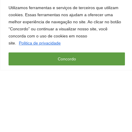
para que estes processos sejam identificados e, na medida do
Utilizamos ferramentas e serviços de terceiros que utilizam
possível, eliminados. Também lembramos que os padrões de
cookies. Essas ferramentas nos ajudam a oferecer uma
trabalho devem ser revisados constantemente, pois o padrão
melhor experiência de navegação no site. Ao clicar no botão
que é bom hoje, pode não servir amanhã.
“Concordo” ou continuar a visualizar nosso site, você
concorda com o uso de cookies em nosso
Saiba mais sobre os 8 desperdícios
site.
Politica de privacidade
em:
https://geracaolean.com.br/quais-sao-os-8-desperdicios-
do-lean-manufacturing/
Concordo